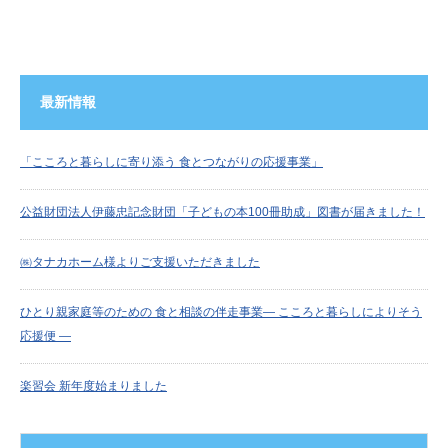
最新情報
「こころと暮らしに寄り添う 食とつながりの応援事業」
公益財団法人伊藤忠記念財団「子どもの本100冊助成」図書が届きました！
㈱タナカホーム様よりご支援いただきました
ひとり親家庭等のための 食と相談の伴走事業― こころと暮らしによりそう
応援便 ―
楽習会 新年度始まりました