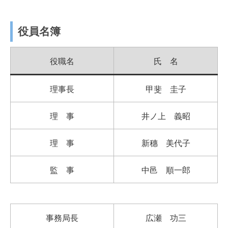
役員名簿
役職名
氏 名
理事長
甲斐 圭子
理 事
井ノ上 義昭
理 事
新穗 美代子
監 事
中邑 順一郎
事務局長
広瀬 功三