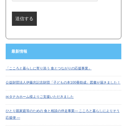
最新情報
「こころと暮らしに寄り添う 食とつながりの応援事業」
公益財団法人伊藤忠記念財団「子どもの本100冊助成」図書が届きました！
㈱タナカホーム様よりご支援いただきました
ひとり親家庭等のための 食と相談の伴走事業― こころと暮らしによりそう
応援便 ―