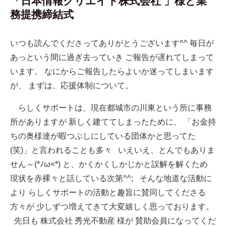
「日本情報クリエイト株式会社 」様と業
務提携締結式
いつも読んでくださってありがとうございます^^ 毎日が
あっという間に過ぎ去っていき ご報告が遅れてしまって
います。 なにからご報告したらよいか迷ってしまいます
が、 まずは、応援体制について。
らしくサポートは、現在都城市の川東という所に事務
所がありますが 新しく建ててしまったために、 「お金持
ちの奥様達が暇つぶしにしている団体かと思ってた
(笑)」と言われることも多々 いえいえ、とんでもありま
せん～(*ﾉω<*) と、かくかくしかじかと誤解を解くため
現状を赤裸々と話している次第^^; そんな地道な活動に
より らしくサポートの活動と趣旨に賛同してくださる
方々が 少しずつ増えてきて大変嬉しく思っております。
先日も 株式会社 秀光不動産 様が 賛助会員になってくだ