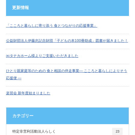
更新情報
「こころと暮らしに寄り添う 食とつながりの応援事業」
公益財団法人伊藤忠記念財団「子どもの本100冊助成」図書が届きました！
㈱タナカホーム様よりご支援いただきました
ひとり親家庭等のための 食と相談の伴走事業― こころと暮らしによりそう
応援便 ―
楽習会 新年度始まりました
カテゴリー
特定非営利活動法人らしく
23