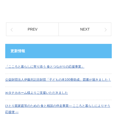
PREV
NEXT
更新情報
「こころと暮らしに寄り添う 食とつながりの応援事業」
公益財団法人伊藤忠記念財団「子どもの本100冊助成」図書が届きました！
㈱タナカホーム様よりご支援いただきました
ひとり親家庭等のための 食と相談の伴走事業― こころと暮らしによりそう
応援便 ―