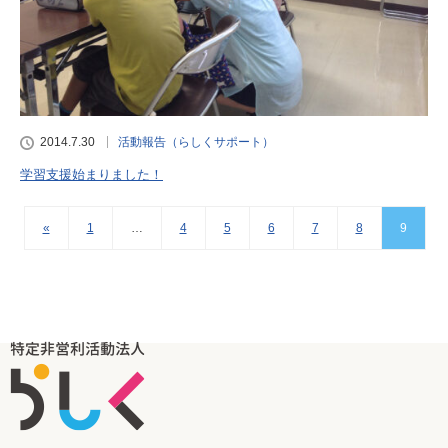
2014.7.30
活動報告（らしくサポート）
学習支援始まりました！
«
1
…
4
5
6
7
8
9