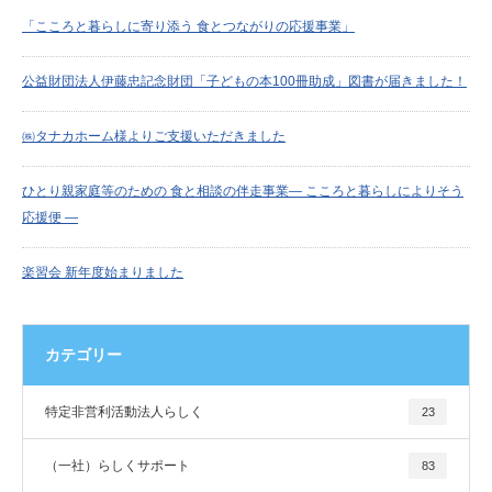
「こころと暮らしに寄り添う 食とつながりの応援事業」
公益財団法人伊藤忠記念財団「子どもの本100冊助成」図書が届きました！
㈱タナカホーム様よりご支援いただきました
ひとり親家庭等のための 食と相談の伴走事業― こころと暮らしによりそう
応援便 ―
楽習会 新年度始まりました
カテゴリー
特定非営利活動法人らしく
23
（一社）らしくサポート
83